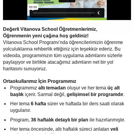
Değerli Vitanova School Öğretmenlerimiz,
Öğrenmenin yeni çağına hoş geldiniz!
Vitanova School Programı’nda öğrencilerimizin öğrenme
yolculuklarına rehberlik ettiğiniz için teşekkür ederiz. Bu
videoda, programımızın tüm uygulama adımlarını sizlerle
paylaşıyor ve birlikte atacağımız adımların net bir yol
haritasını sunuyoruz.
Ortaokullarımız İçin Programımız
Programımız
altı temadan
oluşur ve her tema
üç alt
başlık
içerir. Sarmal değil,
gelişimsel bir programdır
.
Her tema
6 hafta
sürer ve haftada bir ders saati olarak
uygulanır.
Program,
36 haftalık detaylı bir plan
ile hazırlanmıştır.
Her tema öncesinde, altı haftalık süreci anlatan
veli