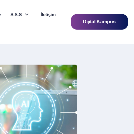
z
S.S.S
İletişim
Dijital Kampüs