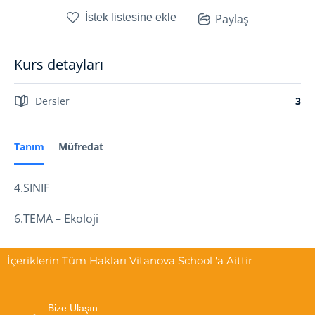
İstek listesine ekle
Paylaş
Kurs detayları
Dersler
3
Tanım
Müfredat
4.SINIF
6.TEMA – Ekoloji
İçeriklerin Tüm Hakları Vitanova School 'a Aittir
Bize Ulaşın