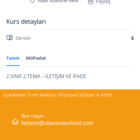
İstek listesine ekle
Paylaş
Kurs detayları
Dersler
5
Tanım
Müfredat
2.SINIF 2.TEMA – İLETİŞİM VE İFADE
İçeriklerin Tüm Hakları Vitanova School 'a Aittir
Bize Ulaşın
iletisim@vitanovaschool.com