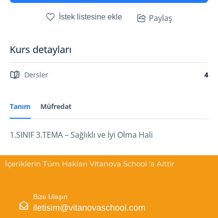
İstek listesine ekle
Paylaş
Kurs detayları
Dersler
4
Tanım
Müfredat
1.SINIF 3.TEMA – Sağlıklı ve İyi Olma Hali
İçeriklerin Tüm Hakları Vitanova School 'a Aittir
Bize Ulaşın
iletisim@vitanovaschool.com