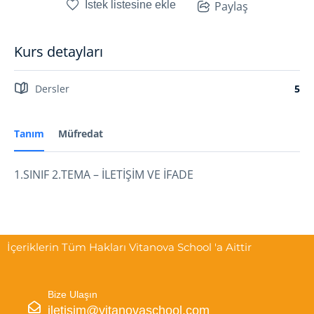
İstek listesine ekle
Paylaş
Kurs detayları
Dersler
5
Tanım
Müfredat
1.SINIF 2.TEMA – İLETİŞİM VE İFADE
İçeriklerin Tüm Hakları Vitanova School 'a Aittir
Bize Ulaşın
iletisim@vitanovaschool.com