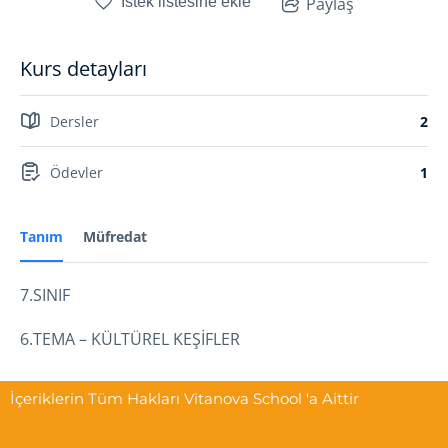
İstek listesine ekle
Paylaş
Kurs detayları
Dersler
2
Ödevler
1
Tanım
Müfredat
7.SINIF
6.TEMA – KÜLTÜREL KEŞİFLER
İçeriklerin Tüm Hakları Vitanova School 'a Aittir