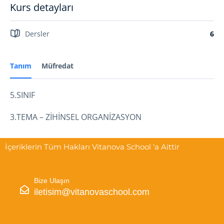
Kurs detayları
Dersler
6
Tanım
Müfredat
5.SINIF
3.TEMA – ZİHİNSEL ORGANİZASYON
İçeriklerin Tüm Hakları Vitanova School 'a Aittir
Bize Ulaşın
iletisim@vitanovaschool.com