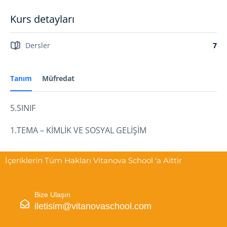
Kurs detayları
Dersler
7
Tanım
Müfredat
5.SINIF
1.TEMA – KİMLİK VE SOSYAL GELİŞİM
İçeriklerin Tüm Hakları Vitanova School 'a Aittir
Bize Ulaşın
iletisim@vitanovaschool.com