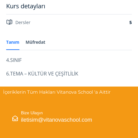
Kurs detayları
Dersler
5
Tanım
Müfredat
4.SINIF
6.TEMA – KÜLTÜR VE ÇEŞİTLİLİK
İçeriklerin Tüm Hakları Vitanova School 'a Aittir
Bize Ulaşın
iletisim@vitanovaschool.com