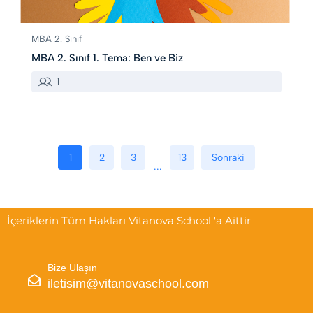
MBA 2. Sınıf
MBA 2. Sınıf 1. Tema: Ben ve Biz
1
1
2
3
13
Sonraki
İçeriklerin Tüm Hakları Vitanova School 'a Aittir
Bize Ulaşın
iletisim@vitanovaschool.com